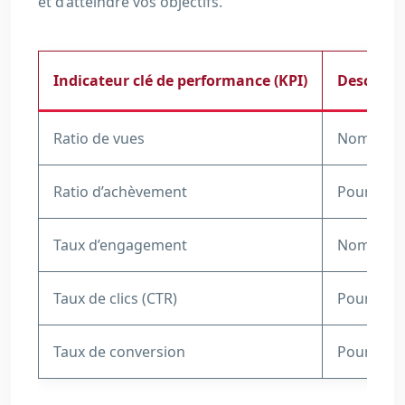
et d’atteindre vos objectifs.
Indicateur clé de performance (KPI)
Descript
Ratio de vues
Nombre to
Ratio d’achèvement
Pourcenta
Taux d’engagement
Nombre de
Taux de clics (CTR)
Pourcenta
Taux de conversion
Pourcentag